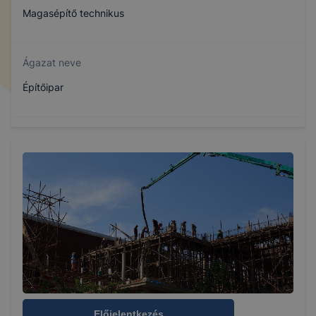
Magasépítő technikus
Ágazat neve
Építőipar
Szakmajegyzék száma
507320609
Képzés időtartama
2 év
Választható szakmairányok:
Nem válaszható
Előjelentkezés