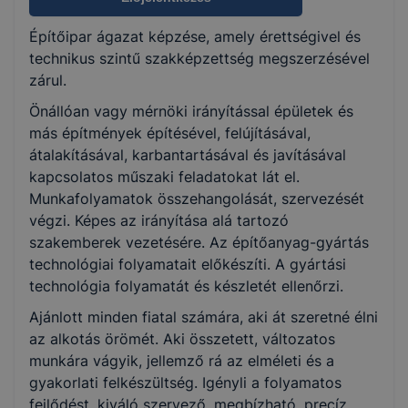
Építőipar ágazat képzése, amely érettségivel és
KKK/PTT
technikus szintű szakképzettség megszerzésével
KKK letöltése (pdf)
zárul.
PTT letöltése (pdf)
Önállóan vagy mérnöki irányítással épületek és
más építmények építésével, felújításával,
Okleveles technikusképzés
átalakításával, karbantartásával és javításával
kapcsolatos műszaki feladatokat lát el.
Nem
Munkafolyamatok összehangolását, szervezését
végzi. Képes az irányítása alá tartozó
szakemberek vezetésére. Az építőanyag-gyártás
technológiai folyamatait előkészíti. A gyártási
technológia folyamatát és készletét ellenőrzi.
Ajánlott minden fiatal számára, aki át szeretné élni
az alkotás örömét. Aki összetett, változatos
munkára vágyik, jellemző rá az elméleti és a
gyakorlati felkészültség. Igényli a folyamatos
fejlődést, kiváló szervező, megbízható, precíz,