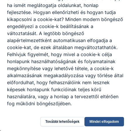
teljes folyamatát, a minőség és a
ha ismét meglátogatja oldalunkat, honlap
hatékonyság növelése érdekében;
fejlesztése. Hogyan ellenőrizheti és hogyan tudja
biztosítja a műszaki leírásnak, a vonatkozó
kikapcsolni a cookie-kat? Minden modern böngésző
jogszabályoknak és előírásoknak való
engedélyezi a cookie-k beállításának a
megfelelést, valamint az anyagokra és a
változtatását. A legtöbb böngésző
munka minőségére előírt szabványok
alapértelmezettként automatikusan elfogadja a
betartását;
cookie-kat, de ezek általában megváltoztathatók.
a kivitelezés során előkészíti a kivitelezés
Felhívjuk figyelmét, hogy mivel a cookie-k célja
folyamatait, megszervezi és biztosítja a
honlapunk használhatóságának és folyamatainak
munkavégzéshez szükséges erőforrásokat;
megkönnyítése vagy lehetővé tétele, a cookie-k
kiviteli és organizációs terveket egyeztet,
alkalmazásának megakadályozása vagy törlése által
részt vesz a kivitelezési munkák
előfordulhat, hogy felhasználóink nem lesznek
folyamatainak összehangolásában,
képesek honlapunk funkcióinak teljes körű
szervezésében, lebonyolításában,
használatára, vagy a honlap a tervezettől eltérően
irányításában és ellenőrzésében;
fog működni böngészőjében.
a terveket digitális formában is kezeli,
valamint mérnöki utasításoknak
megfelelően elvégzi a tervek mérethelyes
További lehetőségek
Mindet elfogadom
megszerkesztését és megrajzolását;