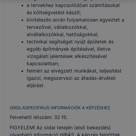
a tervekhez kapcsolódóan számításokat
és költségvetést készít;
kivitelezés során folyamatosan egyeztet a
tervezővel, vállalkozókkal,
alvállalkozókkal, hatóságokkal;
technikai segítséget nyújt épületek és
egyéb építmények építésével, illetve
vizsgálati jelentések elkészítésével
kapcsolatban;
felméri az elvégzett munkákat, teljesítést
igazol, megszervezi az átadás-átvételi
eljárást.
ISKOLASPECIFIKUS INFORMÁCIÓK A KÉPZÉSHEZ
Felvehető létszám: 32 fő.
FIGYELEM! Az oldal tetején (első bekezdés)
olvasható információ HIBÁS. A képzés felnőttek