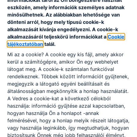
információkat tárol az Ön böngészésre használt
érettségi vizsga birtokában közvetlenül a
eszközén, amely információk személyes adatnak
munkaerőpiacon szeretnének megjelenni, de azok
minősülhetnek. Az alábbiakban lehetősége van
számára is, akik műszaki felsőfokú tanulmányokra
dönteni arról, hogy mely típusú cookie-k
készülnek.
alkalmazását kívánja engedélyezni. A cookie-k
alkalmazásáról teljeskörű információkat a
Cookie
tájékoztatóban
talál.
KOMPETENCIAELVÁRÁS
Mi az a cookie? A cookie egy kis fájl, amely akkor
Önállóság, térlátás, jó kommunikációs készség,
kerül a számítógépre, amikor Ön egy webhelyet
precizitás, szervezési és irányítási készség,
látogat meg. A cookie-k számtalan funkcióval
csapatmunka.
rendelkeznek. Többek között információt gyűjtenek,
megjegyzik a látogató egyéni beállításait és
általánosságban megkönnyítik a honlap használatát.
A SZAKKÉPZETTSÉGGEL RENDELKEZŐ
A Vedres a cookie-kat a következő célokból
értelmezi és alkalmazza a kivitelezéssel
használja: információ gyűjtése azzal kapcsolatban,
kapcsolatos műszaki információkat,
hogyan használja Ön a honlapot -annak
tervrajzokat, műszaki leírásokat,
felmérésével, hogy a honlap melyik részeit látogatja,
technológiai utasításokat;
vagy használja leginkább, így megtudhatjuk, hogyan
szakmai tudásával támogatja a kivitelezés
biztosítsunk Önnek még jobb felhasználói élményt,