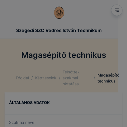
Szegedi SZC Vedres István Technikum
Magasépítő technikus
Felnőttek
Magasépítő
/
/
/
Főoldal
Képzéseink
szakmai
technikus
oktatása
ÁLTALÁNOS ADATOK
Szakma neve