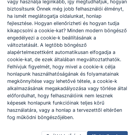
vagy használja leginkább, így megtudhatjuk, hogyan
ával támogassa
biztosítsunk Önnek még jobb felhasználói élményt,
alapítványunkat!
ha ismét meglátogatja oldalunkat, honlap
fejlesztése. Hogyan ellenőrizheti és hogyan tudja
kikapcsolni a cookie-kat? Minden modern böngésző
engedélyezi a cookie-k beállításának a
változtatását. A legtöbb böngésző
alapértelmezettként automatikusan elfogadja a
cookie-kat, de ezek általában megváltoztathatók.
Hírek
Felhívjuk figyelmét, hogy mivel a cookie-k célja
honlapunk használhatóságának és folyamatainak
megkönnyítése vagy lehetővé tétele, a cookie-k
alkalmazásának megakadályozása vagy törlése által
előfordulhat, hogy felhasználóink nem lesznek
képesek honlapunk funkcióinak teljes körű
használatára, vagy a honlap a tervezettől eltérően
fog működni böngészőjében.