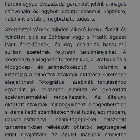
háromnegyed évszázada garanciát jelent a magas
színvonalú és egyben kreatív szakmai képzésre,
valamint a stabil, megbízható tudásra.
Szeretettel várunk minden alkotó kedvű fiatalt és
felnőttet, akik az Építőipar vagy a Kreatív ágazat
iránt érdeklődnek, és egy családias hangulatú
suliban szeretnék folytatni tanulmányaikat. A
Vedresben a Magasépítő technikus, a Grafikus és a
Mozgókép- és animációkészítő, valamint a
kizárólag a felnőttek szakmai oktatása keretében
elsajátítható Fotográfus szakmák tanulásához
egyaránt jól felszerelt elméleti és gyakorlati
szaktantermekkel rendelkezünk. Az általunk
oktatott szakmák mindegyikéhez elengedhetetlen
a kiemelkedő számítástechnikai tudás, ezt modern,
nagyteljesítményű számítógépekkel felszerelt
tantermeinkben felkészült oktatók segítségével
lehet elsajátítani. Az épület második emeletén