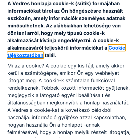
A Vedres honlapja cookie-k (sütik) formájában
információkat tárol az Ön böngészésre használt
Eljárásrend a
eszközén, amely információk személyes adatnak
minősülhetnek. Az alábbiakban lehetősége van
tanulók
dönteni arról, hogy mely típusú cookie-k
bántalmazási
alkalmazását kívánja engedélyezni. A cookie-k
eseteinek
alkalmazásáról teljeskörű információkat a
Cookie
kivizsgálására és
tájékoztatóban
talál.
kezelésére
Mi az a cookie? A cookie egy kis fájl, amely akkor
kerül a számítógépre, amikor Ön egy webhelyet
látogat meg. A cookie-k számtalan funkcióval
Kreatív ágazat:
rendelkeznek. Többek között információt gyűjtenek,
megjegyzik a látogató egyéni beállításait és
Grafika szak
általánosságban megkönnyítik a honlap használatát.
A Vedres a cookie-kat a következő célokból
használja: információ gyűjtése azzal kapcsolatban,
hogyan használja Ön a honlapot -annak
felmérésével, hogy a honlap melyik részeit látogatja,
Kérjük, adója 1%-