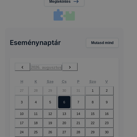
Megtekintés
Eseménynaptár
Mutasd mind
‹
›
2026. augusztus
H
K
Sze
Cs
P
Szo
V
27
28
29
30
31
1
2
3
4
5
6
7
8
9
10
11
12
13
14
15
16
17
18
19
20
21
22
23
24
25
26
27
28
29
30