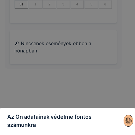
31
1
2
3
4
5
6
🔎 Nincsenek események ebben a
hónapban
Az Ön adatainak védelme fontos
számunkra