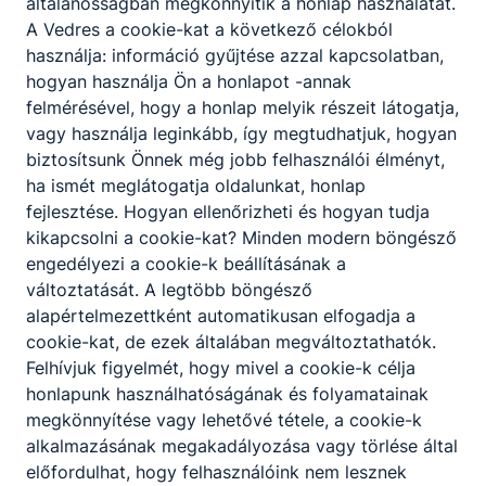
általánosságban megkönnyítik a honlap használatát.
A Vedres a cookie-kat a következő célokból
használja: információ gyűjtése azzal kapcsolatban,
Tóth Zoltán igazgató
hogyan használja Ön a honlapot -annak
felmérésével, hogy a honlap melyik részeit látogatja,
vagy használja leginkább, így megtudhatjuk, hogyan
biztosítsunk Önnek még jobb felhasználói élményt,
ha ismét meglátogatja oldalunkat, honlap
fejlesztése. Hogyan ellenőrizheti és hogyan tudja
kikapcsolni a cookie-kat? Minden modern böngésző
engedélyezi a cookie-k beállításának a
változtatását. A legtöbb böngésző
alapértelmezettként automatikusan elfogadja a
cookie-kat, de ezek általában megváltoztathatók.
Felhívjuk figyelmét, hogy mivel a cookie-k célja
honlapunk használhatóságának és folyamatainak
megkönnyítése vagy lehetővé tétele, a cookie-k
alkalmazásának megakadályozása vagy törlése által
előfordulhat, hogy felhasználóink nem lesznek