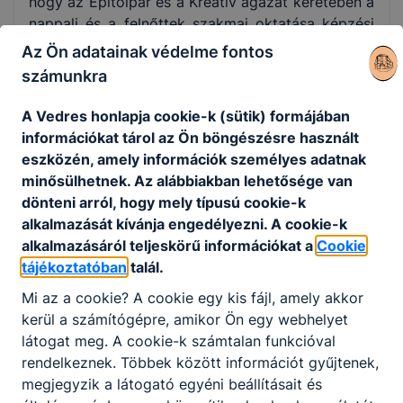
hogy az Építőipar és a Kreatív ágazat keretében a
nappali és a felnőttek szakmai oktatása képzési
formákban oktatott szakmák (Magasépítő
Az Ön adatainak védelme fontos
technikus, Grafikus, Mozgókép- és
számunkra
animációkészítő, Fotográfus) kiszolgálják a
gazdaság igényeit és egyúttal fejlesszék tanulóink
A Vedres honlapja cookie-k (sütik) formájában
kreatív gondolkodását.
információkat tárol az Ön böngészésre használt
eszközén, amely információk személyes adatnak
A Vedres István Technikum a felnőttek szakmai
minősülhetnek. Az alábbiakban lehetősége van
oktatásában résztvevőkkel együtt egy több, mint
dönteni arról, hogy mely típusú cookie-k
600 fős közösség otthona. Aki felvételt nyer
alkalmazását kívánja engedélyezni. A cookie-k
hozzánk, tudásban, műveltségben gazdagodik, és
alkalmazásáról teljeskörű információkat a
Cookie
közben elsajátítja választott szakmája alapjait is.
tájékoztatóban
talál.
Diákjaink számára Erasmus+ pályázati részvételi
lehetőséget, tanulmányi és sportversenyeken való
Mi az a cookie? A cookie egy kis fájl, amely akkor
részvételt kínálunk; változatos szakmai és
kerül a számítógépre, amikor Ön egy webhelyet
közösségi programokkal összetartó közösséget
látogat meg. A cookie-k számtalan funkcióval
építünk. Célunk, hogy tanulóink szeressenek
rendelkeznek. Többek között információt gyűjtenek,
iskolába járni és legyenek büszkék arra, hogy a
megjegyzik a látogató egyéni beállításait és
Vedres István Technikumban töltik diákéveiket.