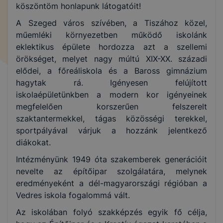
köszöntöm honlapunk látogatóit!
A Szeged város szívében, a Tiszához közel,
műemléki környezetben működő iskolánk
eklektikus épülete hordozza azt a szellemi
örökséget, melyet nagy múltú XIX-XX. századi
elődei, a főreáliskola és a Baross gimnázium
hagytak rá. Igényesen felújított
iskolaépületünkben a modern kor igényeinek
megfelelően korszerűen felszerelt
szaktantermekkel, tágas közösségi terekkel,
sportpályával várjuk a hozzánk jelentkező
diákokat.
Intézményünk 1949 óta szakemberek generációit
nevelte az építőipar szolgálatára, melynek
eredményeként a dél-magyarországi régióban a
Vedres iskola fogalommá vált.
Az iskolában folyó szakképzés egyik fő célja,