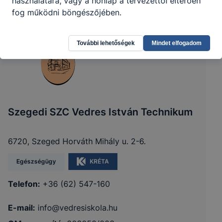
használatára, vagy a honlap a tervezettől eltérően
fog működni böngészőjében.
További lehetőségek
Mindet elfogadom
Szegedi SZC Vedres István Technikum
6720, Szeged Horváth Mihály u. 2-6.
Egészségügy
KRÉTA
Telefon:
+36 (62) 547-160
E-mail:
info@vedresiskola.hu