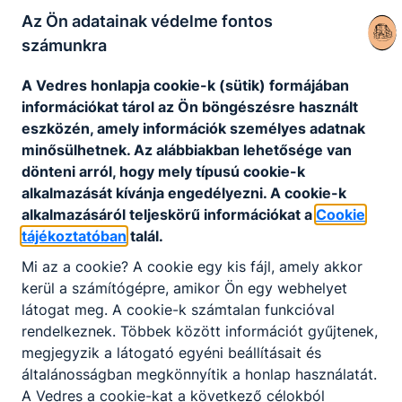
Az Ön adatainak védelme fontos
számunkra
Eljárásrend a Szegedi SZC Vedres
A Vedres honlapja cookie-k (sütik) formájában
István Technikumban tanulók
információkat tárol az Ön böngészésre használt
bántalmazási eseteinek
eszközén, amely információk személyes adatnak
kivizsgálására és kezelésére
minősülhetnek. Az alábbiakban lehetősége van
dönteni arról, hogy mely típusú cookie-k
Eljárásrend a Szegedi SZC Vedres
alkalmazását kívánja engedélyezni. A cookie-k
István Technikumban tanulók
alkalmazásáról teljeskörű információkat a
Cookie
bántalmazási eseteinek kivizsgálására
tájékoztatóban
talál.
és kezelésére
Mi az a cookie? A cookie egy kis fájl, amely akkor
kerül a számítógépre, amikor Ön egy webhelyet
látogat meg. A cookie-k számtalan funkcióval
Szegedi SZC Vedres István
rendelkeznek. Többek között információt gyűjtenek,
Technikum_eljárásrend_bántalmazás
megjegyzik a látogató egyéni beállításait és
Letöltés
általánosságban megkönnyítik a honlap használatát.
A Vedres a cookie-kat a következő célokból