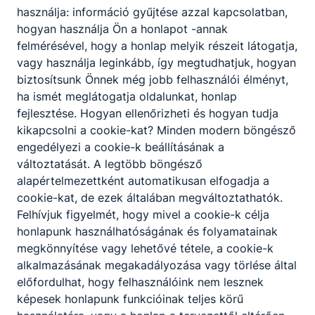
használja: információ gyűjtése azzal kapcsolatban,
hogyan használja Ön a honlapot -annak
felmérésével, hogy a honlap melyik részeit látogatja,
vagy használja leginkább, így megtudhatjuk, hogyan
biztosítsunk Önnek még jobb felhasználói élményt,
Partnereink
ha ismét meglátogatja oldalunkat, honlap
fejlesztése. Hogyan ellenőrizheti és hogyan tudja
kikapcsolni a cookie-kat? Minden modern böngésző
engedélyezi a cookie-k beállításának a
változtatását. A legtöbb böngésző
alapértelmezettként automatikusan elfogadja a
cookie-kat, de ezek általában megváltoztathatók.
Felhívjuk figyelmét, hogy mivel a cookie-k célja
honlapunk használhatóságának és folyamatainak
megkönnyítése vagy lehetővé tétele, a cookie-k
alkalmazásának megakadályozása vagy törlése által
előfordulhat, hogy felhasználóink nem lesznek
képesek honlapunk funkcióinak teljes körű