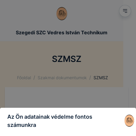
Szegedi SZC Vedres István Technikum
SZMSZ
/
/
Főoldal
Szakmai dokumentumok
SZMSZ
Az Ön adatainak védelme fontos
számunkra