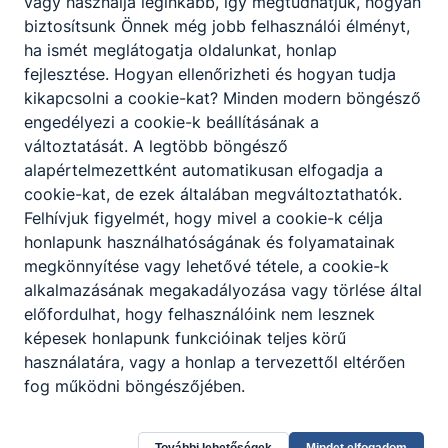
vagy használja leginkább, így megtudhatjuk, hogyan
biztosítsunk Önnek még jobb felhasználói élményt,
ha ismét meglátogatja oldalunkat, honlap
fejlesztése. Hogyan ellenőrizheti és hogyan tudja
kikapcsolni a cookie-kat? Minden modern böngésző
engedélyezi a cookie-k beállításának a
változtatását. A legtöbb böngésző
alapértelmezettként automatikusan elfogadja a
cookie-kat, de ezek általában megváltoztathatók.
Felhívjuk figyelmét, hogy mivel a cookie-k célja
honlapunk használhatóságának és folyamatainak
megkönnyítése vagy lehetővé tétele, a cookie-k
alkalmazásának megakadályozása vagy törlése által
előfordulhat, hogy felhasználóink nem lesznek
képesek honlapunk funkcióinak teljes körű
használatára, vagy a honlap a tervezettől eltérően
fog működni böngészőjében.