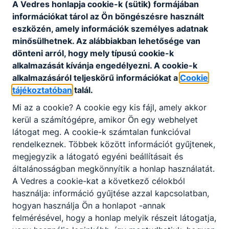
A Vedres honlapja cookie-k (sütik) formájában
információkat tárol az Ön böngészésre használt
Szervezeti és Működési
eszközén, amely információk személyes adatnak
Szabályzat
minősülhetnek. Az alábbiakban lehetősége van
dönteni arról, hogy mely típusú cookie-k
alkalmazását kívánja engedélyezni. A cookie-k
Iskolánk Szervezeti és Működési Szabályzatát az
alkalmazásáról teljeskörű információkat a
Cookie
alábbi linken érhetik el.
tájékoztatóban
talál.
Mi az a cookie? A cookie egy kis fájl, amely akkor
SZMSZ
kerül a számítógépre, amikor Ön egy webhelyet
látogat meg. A cookie-k számtalan funkcióval
rendelkeznek. Többek között információt gyűjtenek,
megjegyzik a látogató egyéni beállításait és
általánosságban megkönnyítik a honlap használatát.
A Vedres a cookie-kat a következő célokból
használja: információ gyűjtése azzal kapcsolatban,
Partnereink
hogyan használja Ön a honlapot -annak
felmérésével, hogy a honlap melyik részeit látogatja,