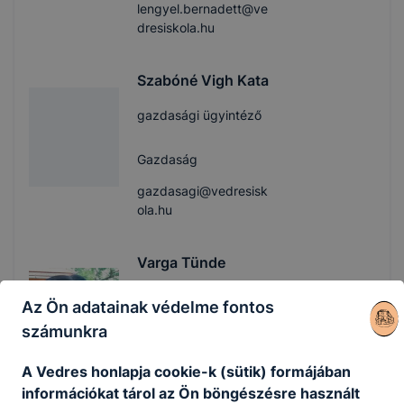
lengyel.bernadett@ve
dresiskola.hu
Szabóné Vigh Kata
gazdasági ügyintéző
Gazdaság
gazdasagi@vedresisk
ola.hu
Varga Tünde
iskolatitkár
Az Ön adatainak védelme fontos
számunkra
Gazdaság
A Vedres honlapja cookie-k (sütik) formájában
titkarsag@vedresiskol
információkat tárol az Ön böngészésre használt
a.hu