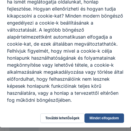
ha ismét meglátogatja oldalunkat, honlap
Fodor Éva
fejlesztése. Hogyan ellenőrizheti és hogyan tudja
kikapcsolni a cookie-kat? Minden modern böngésző
technikai dolgozó
engedélyezi a cookie-k beállításának a
változtatását. A legtöbb böngésző
Technika
alapértelmezettként automatikusan elfogadja a
porta@vedresiskola.hu
cookie-kat, de ezek általában megváltoztathatók.
Felhívjuk figyelmét, hogy mivel a cookie-k célja
honlapunk használhatóságának és folyamatainak
Forgó Gyöngyi
megkönnyítése vagy lehetővé tétele, a cookie-k
alkalmazásának megakadályozása vagy törlése által
technikai dolgozó
előfordulhat, hogy felhasználóink nem lesznek
képesek honlapunk funkcióinak teljes körű
Technika
használatára, vagy a honlap a tervezettől eltérően
porta@vedresiskola.hu
fog működni böngészőjében.
Kolumbán Gizella
További lehetőségek
Mindet elfogadom
technikai dolgozó