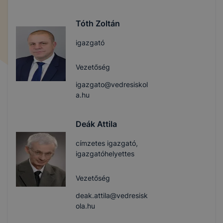
Tóth Zoltán
igazgató
Vezetőség
igazgato@vedresiskol
a.hu
Deák Attila
címzetes igazgató,
igazgatóhelyettes
Vezetőség
deak.attila@vedresisk
ola.hu