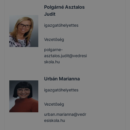
Polgárné Asztalos
Judit
igazgatóhelyettes
Vezetőség
polgarne-
asztalos.judit@vedresi
skola.hu
Urbán Marianna
igazgatóhelyettes
Vezetőség
urban.marianna@vedr
esiskola.hu