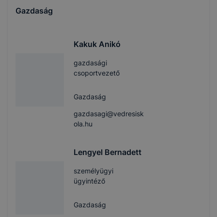
Gazdaság
Kakuk Anikó
gazdasági
csoportvezető
Gazdaság
gazdasagi@vedresisk
ola.hu
Lengyel Bernadett
személyügyi
ügyintéző
Gazdaság