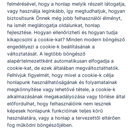
felmérésével, hogy a honlap melyik részeit látogatja,
Partnereink
vagy használja leginkább, így megtudhatjuk, hogyan
biztosítsunk Önnek még jobb felhasználói élményt,
ha ismét meglátogatja oldalunkat, honlap
fejlesztése. Hogyan ellenőrizheti és hogyan tudja
kikapcsolni a cookie-kat? Minden modern böngésző
engedélyezi a cookie-k beállításának a
változtatását. A legtöbb böngésző
alapértelmezettként automatikusan elfogadja a
cookie-kat, de ezek általában megváltoztathatók.
Felhívjuk figyelmét, hogy mivel a cookie-k célja
honlapunk használhatóságának és folyamatainak
megkönnyítése vagy lehetővé tétele, a cookie-k
alkalmazásának megakadályozása vagy törlése által
előfordulhat, hogy felhasználóink nem lesznek
képesek honlapunk funkcióinak teljes körű
használatára, vagy a honlap a tervezettől eltérően
fog működni böngészőjében.