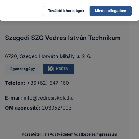
További lehetőségek
Mindet elfogadom
Szegedi SZC Vedres István Technikum
6720, Szeged Horváth Mihály u. 2-6.
Egészségügy
KRÉTA
Telefon:
+36 (62) 547-160
E-mail:
info@vedresiskola.hu
OM azonosító:
203052/003
Közzétételi lista
Adatvédelem
Adatkezelés
Impresszum