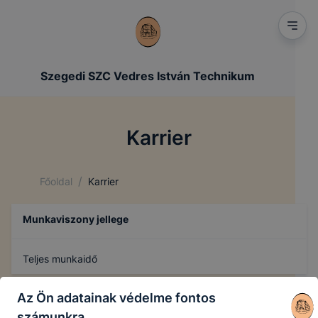
Szegedi SZC Vedres István Technikum
Karrier
/
Főoldal
Karrier
Munkaviszony jellege
Teljes munkaidő
Az Ön adatainak védelme fontos
számunkra