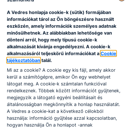
Álláshirdetés grafikus szakmai oktató állásra
A Vedres honlapja cookie-k (sütik) formájában
A pályázati anyag elbírálását követően az
információkat tárol az Ön böngészésre használt
elbírálás alapján értesített pályázók
eszközén, amely információk személyes adatnak
személyes beszélgetésen vesznek részt az
minősülhetnek. Az alábbiakban lehetősége van
intézmény székhelyén. Az alkalmazásról az
dönteni arról, hogy mely típusú cookie-k
igazgató javaslata alapján a Szegedi
Részletek, jelentkezés
alkalmazását kívánja engedélyezni. A cookie-k
Szakképzési Centrum főigazgatója dönt. Az
alkalmazásáról teljeskörű információkat a
Cookie
állás betöltésekor a hatályos jogszabályok
tájékoztatóban
talál.
Jelentkezési határidő
Munkaviszony jellege
szerint jogviszony létesítésekor próbaidő
2026. augusztus 13.
Teljes munkaidő
kikötése kötelező. A munkáltató fenntartja
Mi az a cookie? A cookie egy kis fájl, amely akkor
magának a visszavonás, valamint a pályázati
kerül a számítógépre, amikor Ön egy webhelyet
Munkavégzés helye
eljárás eredménytelenné nyilvánításának
látogat meg. A cookie-k számtalan funkcióval
Szegedi SZC Vedres István Technikum
jogát.
rendelkeznek. Többek között információt gyűjtenek,
megjegyzik a látogató egyéni beállításait és
általánosságban megkönnyítik a honlap használatát.
A Vedres a cookie-kat a következő célokból
használja: információ gyűjtése azzal kapcsolatban,
hogyan használja Ön a honlapot -annak