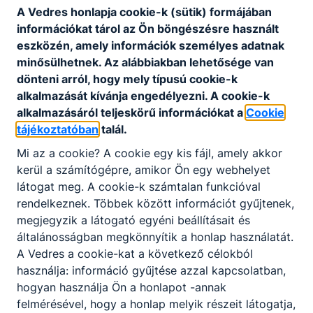
A Vedres honlapja cookie-k (sütik) formájában
információkat tárol az Ön böngészésre használt
eszközén, amely információk személyes adatnak
minősülhetnek. Az alábbiakban lehetősége van
dönteni arról, hogy mely típusú cookie-k
Partnereink
alkalmazását kívánja engedélyezni. A cookie-k
alkalmazásáról teljeskörű információkat a
Cookie
tájékoztatóban
talál.
Mi az a cookie? A cookie egy kis fájl, amely akkor
kerül a számítógépre, amikor Ön egy webhelyet
látogat meg. A cookie-k számtalan funkcióval
rendelkeznek. Többek között információt gyűjtenek,
megjegyzik a látogató egyéni beállításait és
általánosságban megkönnyítik a honlap használatát.
A Vedres a cookie-kat a következő célokból
használja: információ gyűjtése azzal kapcsolatban,
hogyan használja Ön a honlapot -annak
felmérésével, hogy a honlap melyik részeit látogatja,