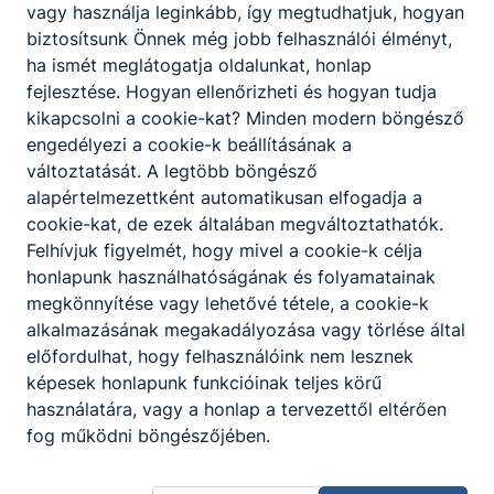
vagy használja leginkább, így megtudhatjuk, hogyan
biztosítsunk Önnek még jobb felhasználói élményt,
ha ismét meglátogatja oldalunkat, honlap
fejlesztése. Hogyan ellenőrizheti és hogyan tudja
kikapcsolni a cookie-kat? Minden modern böngésző
engedélyezi a cookie-k beállításának a
változtatását. A legtöbb böngésző
alapértelmezettként automatikusan elfogadja a
cookie-kat, de ezek általában megváltoztathatók.
Felhívjuk figyelmét, hogy mivel a cookie-k célja
honlapunk használhatóságának és folyamatainak
Szegedi SZC
megkönnyítése vagy lehetővé tétele, a cookie-k
Vedres István
alkalmazásának megakadályozása vagy törlése által
előfordulhat, hogy felhasználóink nem lesznek
Technikum
képesek honlapunk funkcióinak teljes körű
használatára, vagy a honlap a tervezettől eltérően
6720, Szeged
fog működni böngészőjében.
Horváth Mihály u.
2-6.