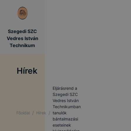
Szegedi SZC
Vedres István
Technikum
Hírek
Eljárásrend a
Szegedi SZC
Vedres István
Technikumban
/
/
Főoldal
Hírek
tanulók
bántalmazási
eseteinek