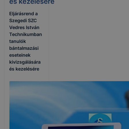
és kezelésére
Eljárásrend a
Szegedi SZC
Vedres István
Technikumban
tanulók
bántalmazási
eseteinek
kivizsgálására
és kezelésére