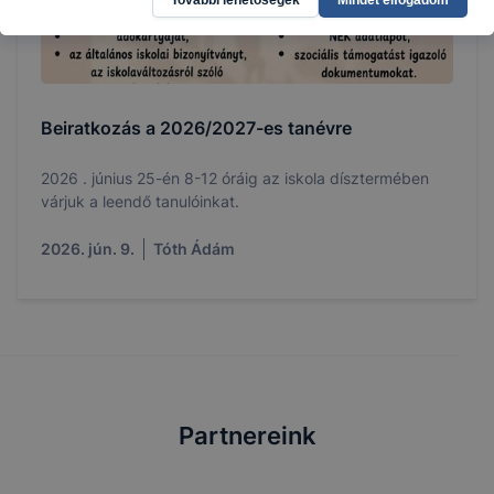
További lehetőségek
Mindet elfogadom
Beiratkozás a 2026/2027-es tanévre
2026 . június 25-én 8-12 óráig az iskola dísztermében
várjuk a leendő tanulóinkat.
2026. jún. 9.
Tóth Ádám
Partnereink