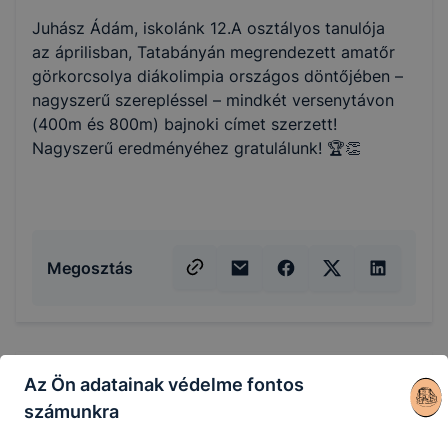
Juhász Ádám, iskolánk 12.A osztályos tanulója
az áprilisban, Tatabányán megrendezett amatőr
görkorcsolya diákolimpia országos döntőjében –
nagyszerű szerepléssel – mindkét versenytávon
(400m és 800m) bajnoki címet szerzett!
Nagyszerű eredményéhez gratulálunk! 🏆👏
Megosztás
Az Ön adatainak védelme fontos
KAPCSOLÓDÓ HÍREK
számunkra