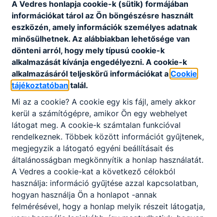
A Vedres honlapja cookie-k (sütik) formájában
információkat tárol az Ön böngészésre használt
eszközén, amely információk személyes adatnak
minősülhetnek. Az alábbiakban lehetősége van
dönteni arról, hogy mely típusú cookie-k
alkalmazását kívánja engedélyezni. A cookie-k
alkalmazásáról teljeskörű információkat a
Cookie
tájékoztatóban
talál.
Mi az a cookie? A cookie egy kis fájl, amely akkor
kerül a számítógépre, amikor Ön egy webhelyet
Javítóvizsgák időpontjai
látogat meg. A cookie-k számtalan funkcióval
rendelkeznek. Többek között információt gyűjtenek,
Javítóvizsgák
megjegyzik a látogató egyéni beállításait és
általánosságban megkönnyítik a honlap használatát.
2026. júl. 31.
Tóth Ádám
A Vedres a cookie-kat a következő célokból
használja: információ gyűjtése azzal kapcsolatban,
hogyan használja Ön a honlapot -annak
felmérésével, hogy a honlap melyik részeit látogatja,