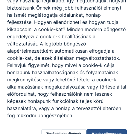
vagy használja leginkább, így megtudhatjuk, hogyan
biztosítsunk Önnek még jobb felhasználói élményt,
ha ismét meglátogatja oldalunkat, honlap
fejlesztése. Hogyan ellenőrizheti és hogyan tudja
kikapcsolni a cookie-kat? Minden modern böngésző
engedélyezi a cookie-k beállításának a
változtatását. A legtöbb böngésző
alapértelmezettként automatikusan elfogadja a
Nyári irodai ügyelet
cookie-kat, de ezek általában megváltoztathatók.
Felhívjuk figyelmét, hogy mivel a cookie-k célja
Nyári irodai ügyelet és tanulói ügyintézés
honlapunk használhatóságának és folyamatainak
megkönnyítése vagy lehetővé tétele, a cookie-k
2026. júl. 13.
Tóth Ádám
alkalmazásának megakadályozása vagy törlése által
előfordulhat, hogy felhasználóink nem lesznek
képesek honlapunk funkcióinak teljes körű
használatára, vagy a honlap a tervezettől eltérően
fog működni böngészőjében.