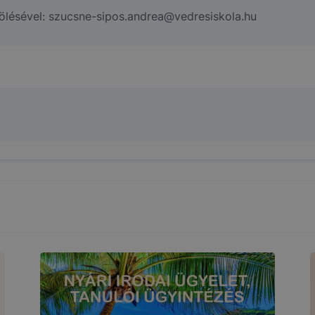
lölésével: szucsne-sipos.andrea@vedresiskola.hu