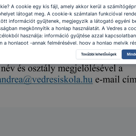
kie? A cookie egy kis fájl, amely akkor kerül a számítógép
helyet látogat meg. A cookie-k számtalan funkcióval rend
tt információt gyűjtenek, megjegyzik a látogató egyéni beá
sságban megkönnyítik a honlap használatát. A Vedres a coo
élokból használja: információ gyűjtése azzal kapcsolatba
n a honlapot -annak felmérésével, hogy a honlap melyik rés
vagy használja leginkább, így megtudhatjuk, hogyan biztos
További lehetőségek
Mind
lhasználói élményt, ha ismét meglátogatja oldalunkat, hon
. Hogyan ellenőrizheti és hogyan tudja kikapcsolni a cookie
rn böngésző engedélyezi a cookie-k beállításának a válto
ngésző alapértelmezettként automatikusan elfogadja a coo
ban megváltoztathatók. Felhívjuk figyelmét, hogy mivel a c
apunk használhatóságának és folyamatainak megkönnyítése
tele, a cookie-k alkalmazásának megakadályozása vagy törl
t, hogy felhasználóink nem lesznek képesek honlapunk fun
 használatára, vagy a honlap a tervezettől eltérően fog műk
ben.