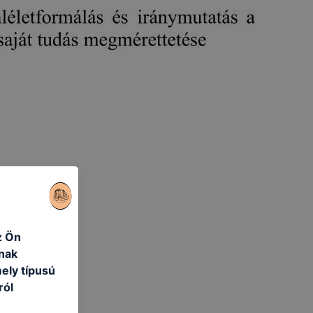
z Ön
nak
ely típusú
ról