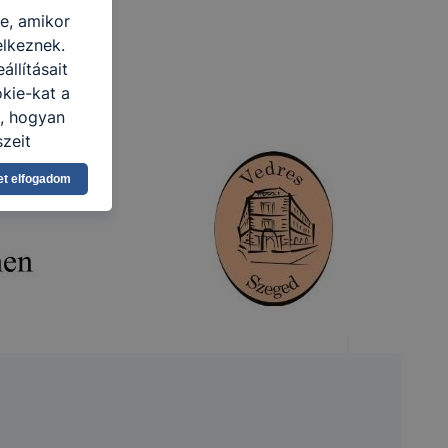
re, amikor
elkeznek.
llításait
kie-kat a
n, hogyan
zeit
ítsunk Önnek
et elfogadom
lap
-kat?
ztatását. A
kie-kat, de
ookie-k
 vagy
ése által
kcióinak
ödni