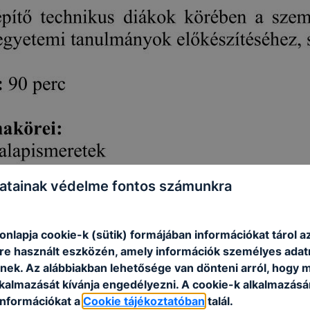
atainak védelme fontos számunkra
nlapja cookie-k (sütik) formájában információkat tárol a
e használt eszközén, amely információk személyes adat
nek. Az alábbiakban lehetősége van dönteni arról, hogy m
lkalmazását kívánja engedélyezni. A cookie-k alkalmazásá
információkat a
Cookie tájékoztatóban
talál.