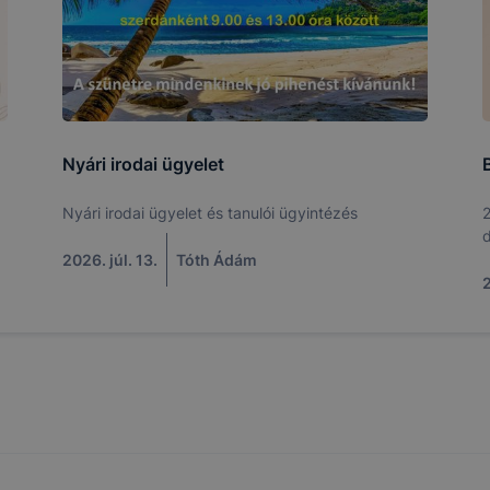
Nyári irodai ügyelet
Nyári irodai ügyelet és tanulói ügyintézés
2
d
2026. júl. 13.
Tóth Ádám
2