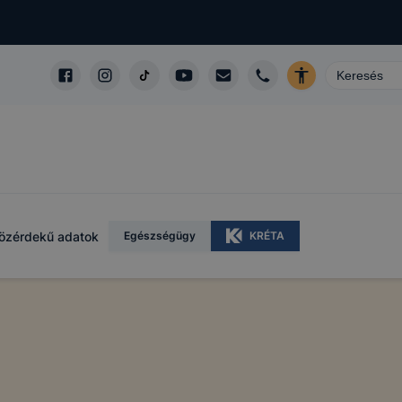
m
özérdekű adatok
Egészségügy
KRÉTA