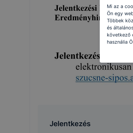
Mi az a coo
Ön egy web
Többek közö
és általáno
következő c
használja Ö
látogatja, 
még jobb fe
fejlesztése
Minden mode
legtöbb bö
ezek általá
célja honl
lehetővé té
előfordulha
teljes körű
böngészőjé
Jelentkezés