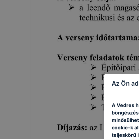
Az Ön ad
A Vedres ho
böngészésr
minősülhet
cookie-k a
teljeskörű 